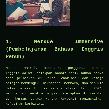
1. Metode Immersive
(Pembelajaran Bahasa Inggris
Penuh)
Metode immersive menekankan penggunaan bahasa
Inggris dalam kehidupan sehari-hari, bukan hanya
saat pelajaran di kelas. Anak-anak dan remaja
belajar mendengar, berbicara, membaca, dan menulis
dalam bahasa Inggris secara alami. Tahun 2024,
metode ini semakin banyak diterapkan di sekolah
dan kursus bahasa karena terbukti meningkatkan
kefasihan berbicara.