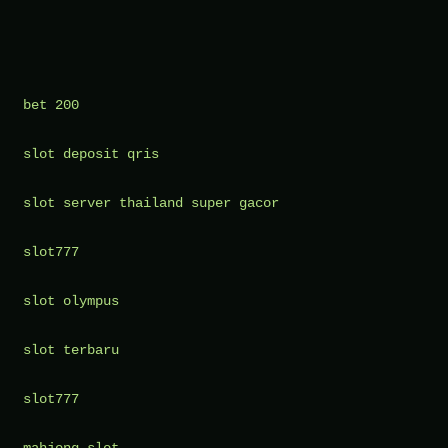
Manfaatkan
Kesempatan
Beasiswa
Terbaru
bet 200
untuk
slot deposit qris
Pendidikan
Anda
slot server thailand super gacor
slot777
slot olympus
slot terbaru
slot777
mahjong slot