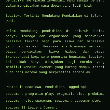
pendidikan merupakan investasi yang sangat penting
dalam menciptakan masa depan yang lebih baik.
Beasiswa Terkini: Mendukung Pendidikan di Seluruh
Dunia
Dalam mendukung pendidikan di seluruh dunia,
banyak lembaga dan organisasi yang menawarkan
beasiswa terkini bagi para siswa dan mahasiswa
yang berprestasi. Beasiswa ini biasanya mencakup
biaya pendidikan, biaya hidup, dan biaya
transportasi bagi para penerima beasiswa. Beasiswa
ini tidak hanya ditujukan bagi mereka yang
memiliki kondisi ekonomi yang kurang mampu, tetapi
juga bagi mereka yang berprestasi secara ak
Posted in
Beasiswa
,
Pendidikan
Tagged
apk
spaceman
,
pragmatic play
,
pragmatic slot
,
prekdisi
spaceman
,
slot spaceman
,
spaceman
,
spaceman slot
,
on
spaceman88
Leave a Comment