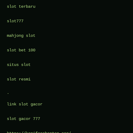
slot terbaru
slot777
mahjong slot
slot bet 100
situs slot
slot resmi
.
link slot gacor
slot gacor 777