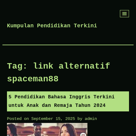
Skip
to
Kumpulan Pendidikan Terkini
content
Tag:
link alternatif
spaceman88
5 Pendidikan Bahasa Inggris Terkini
untuk Anak dan Remaja Tahun 2024
Posted on
September 15, 2025
by
admin