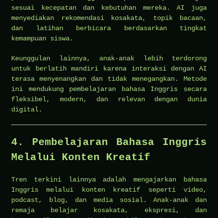
sesuai kecepatan dan kebutuhan mereka. AI juga
menyediakan rekomendasi kosakata, topik bacaan,
dan latihan berbicara berdasarkan tingkat
kemampuan siswa.
Keunggulan lainnya, anak-anak lebih terdorong
untuk berlatih mandiri karena interaksi dengan AI
terasa menyenangkan dan tidak menegangkan. Metode
ini mendukung pembelajaran bahasa Inggris secara
fleksibel, modern, dan relevan dengan dunia
digital.
4. Pembelajaran Bahasa Inggris
Melalui Konten Kreatif
Tren terkini lainnya adalah mengajarkan bahasa
Inggris melalui konten kreatif seperti video,
podcast, blog, dan media sosial. Anak-anak dan
remaja belajar kosakata, ekspresi, dan