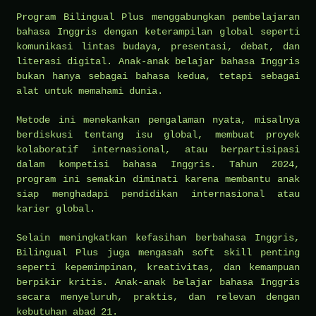
Program Bilingual Plus menggabungkan pembelajaran
bahasa Inggris dengan keterampilan global seperti
komunikasi lintas budaya, presentasi, debat, dan
literasi digital. Anak-anak belajar bahasa Inggris
bukan hanya sebagai bahasa kedua, tetapi sebagai
alat untuk memahami dunia.
Metode ini menekankan pengalaman nyata, misalnya
berdiskusi tentang isu global, membuat proyek
kolaboratif internasional, atau berpartisipasi
dalam kompetisi bahasa Inggris. Tahun 2024,
program ini semakin diminati karena membantu anak
siap menghadapi pendidikan internasional atau
karier global.
Selain meningkatkan kefasihan berbahasa Inggris,
Bilingual Plus juga mengasah soft skill penting
seperti kepemimpinan, kreativitas, dan kemampuan
berpikir kritis. Anak-anak belajar bahasa Inggris
secara menyeluruh, praktis, dan relevan dengan
kebutuhan abad 21.