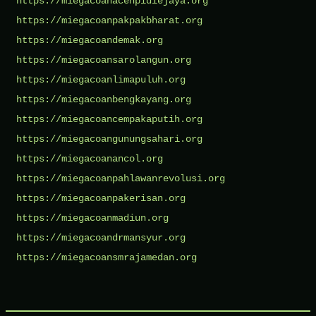
https://miegacoanacehpidiejaya.org
https://miegacoanpakpakbharat.org
https://miegacoandemak.org
https://miegacoansarolangun.org
https://miegacoanlimapuluh.org
https://miegacoanbengkayang.org
https://miegacoancempakaputih.org
https://miegacoangunungsahari.org
https://miegacoanancol.org
https://miegacoanpahlawanrevolusi.org
https://miegacoanpakerisan.org
https://miegacoanmadiun.org
https://miegacoandrmansyur.org
https://miegacoansmrajamedan.org