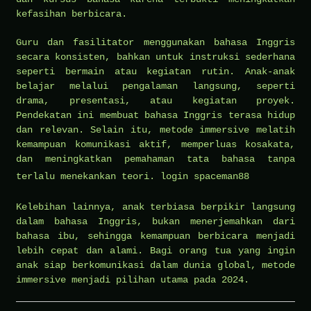
kefasihan berbicara.
Guru dan fasilitator menggunakan bahasa Inggris
secara konsisten, bahkan untuk instruksi sederhana
seperti bermain atau kegiatan rutin. Anak-anak
belajar melalui pengalaman langsung, seperti
drama, presentasi, atau kegiatan proyek.
Pendekatan ini membuat bahasa Inggris terasa hidup
dan relevan. Selain itu, metode immersive melatih
kemampuan komunikasi aktif, memperluas kosakata,
dan meningkatkan pemahaman tata bahasa tanpa
terlalu menekankan teori.
login spaceman88
Kelebihan lainnya, anak terbiasa berpikir langsung
dalam bahasa Inggris, bukan menerjemahkan dari
bahasa ibu, sehingga kemampuan berbicara menjadi
lebih cepat dan alami. Bagi orang tua yang ingin
anak siap berkomunikasi dalam dunia global, metode
immersive menjadi pilihan utama pada 2024.