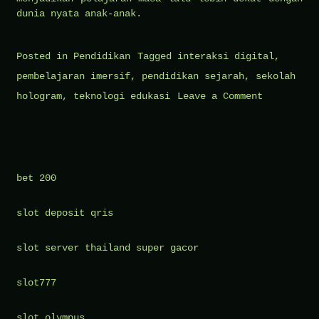
dunia nyata anak-anak.
Posted in
Pendidikan
Tagged
interaksi digital
,
pembelajaran imersif
,
pendidikan sejarah
,
sekolah
on
hologram
,
teknologi edukasi
Leave a Comment
Sekolah
Hologram
Sejarah:
Bertemu
bet 200
Tokoh
slot deposit qris
Masa
Lalu
slot server thailand super gacor
Secara
Digital
slot777
slot olympus