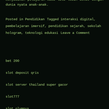
dunia nyata anak-anak.
Posted in
Pendidikan
Tagged
interaksi digital
,
pembelajaran imersif
,
pendidikan sejarah
,
sekolah
on
hologram
,
teknologi edukasi
Leave a Comment
Sekolah
Hologram
Sejarah:
Bertemu
bet 200
Tokoh
slot deposit qris
Masa
Lalu
slot server thailand super gacor
Secara
Digital
slot777
slot olympus