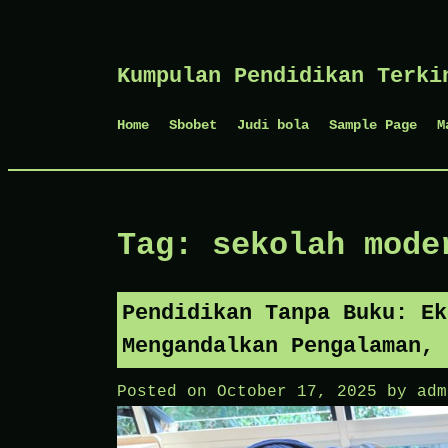
Skip
Kumpulan Pendidikan Terki
to
content
Home
Sbobet
Judi bola
Sample Page
M
Tag:
sekolah mode
Pendidikan Tanpa Buku: Ek
Mengandalkan Pengalaman, 
Posted on
October 17, 2025
by
adm