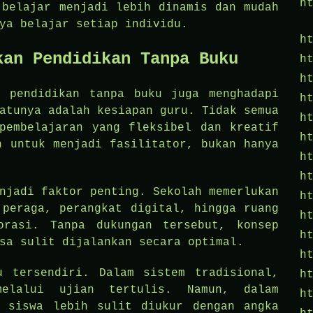
h
 belajar menjadi lebih dinamis dan mudah
ya belajar setiap individu.
h
kan Pendidikan Tanpa Buku
h
h
, pendidikan tanpa buku juga menghadapi
h
atunya adalah kesiapan guru. Tidak semua
h
pembelajaran yang fleksibel dan kreatif
h
h untuk menjadi fasilitator, bukan hanya
h
h
njadi faktor penting. Sekolah memerlukan
h
 peraga, perangkat digital, hingga ruang
h
orasi. Tanpa dukungan tersebut, konsep
h
sa sulit dijalankan secara optimal.
h
u tersendiri. Dalam sistem tradisional,
h
melalui ujian tertulis. Namun, dalam
h
n siswa lebih sulit diukur dengan angka