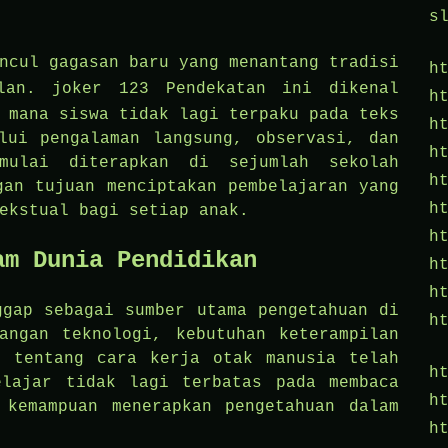
s
ncul gagasan baru yang menantang tradisi
h
alan.
joker 123
Pendekatan ini dikenal
h
 mana siswa tidak lagi terpaku pada teks
h
lui pengalaman langsung, observasi, dan
h
mulai diterapkan di sejumlah sekolah
h
gan tujuan menciptakan pembelajaran yang
h
ekstual bagi setiap anak.
h
am Dunia Pendidikan
h
h
ggap sebagai sumber utama pengetahuan di
h
angan teknologi, kebutuhan keterampilan
u tentang cara kerja otak manusia telah
h
elajar tidak lagi terbatas pada membaca
h
 kemampuan menerapkan pengetahuan dalam
h