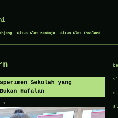
ni
ahjong
Situs Slot Kamboja
Situs Slot Thailand
rn
b
s
sperimen Sekolah yang
Bukan Hafalan
s
in
s