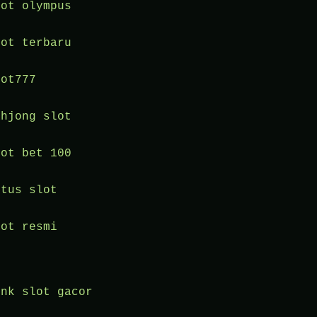
lot olympus
lot terbaru
lot777
ahjong slot
lot bet 100
itus slot
lot resmi
ink slot gacor