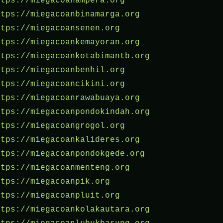
ttps://miegacoanampera.org
ttps://miegacoanbinamarga.org
ttps://miegacoansenen.org
ttps://miegacoankemayoran.org
ttps://miegacoankotabimantb.org
ttps://miegacoanbenhil.org
ttps://miegacoancikini.org
ttps://miegacoanrawabuaya.org
ttps://miegacoanpondokindah.org
ttps://miegacoangrogol.org
ttps://miegacoankalideres.org
ttps://miegacoanpondokgede.org
ttps://miegacoanmenteng.org
ttps://miegacoanpik.org
ttps://miegacoanpluit.org
ttps://miegacoankolakautara.org