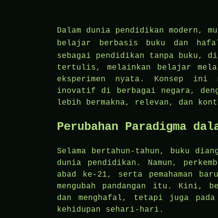
Dalam dunia pendidikan modern, mu
belajar berbasis buku dan haf
sebagai pendidikan tanpa buku, di
tertulis, melainkan belajar mela
eksperimen nyata. Konsep ini 
inovatif di berbagai negara, den
lebih bermakna, relevan, dan kont
Perubahan Paradigma dal
Selama bertahun-tahun, buku dian
dunia pendidikan. Namun, perkemb
abad ke-21, serta pemahaman bar
mengubah pandangan itu. Kini, b
dan menghafal, tetapi juga pada
kehidupan sehari-hari.