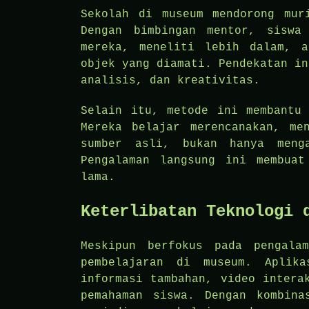
Sekolah di museum mendorong mur
Dengan bimbingan mentor, siswa
mereka, meneliti lebih dalam, a
objek yang diamati. Pendekatan in
analisis, dan kreativitas.
Selain itu, metode ini membantu 
Mereka belajar merencanakan, me
sumber asli, bukan hanya meng
Pengalaman langsung ini membuat
lama.
Keterlibatan Teknologi 
Meskipun berfokus pada pengala
pembelajaran di museum. Aplik
informasi tambahan, video intera
pemahaman siswa. Dengan kombina