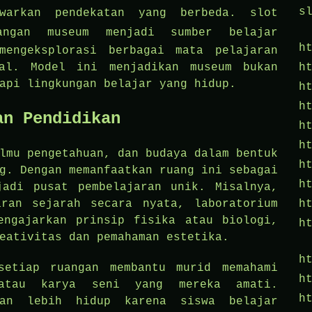
s
awarkan pendekatan yang berbeda.
slot
gan museum menjadi sumber belajar
h
mengeksplorasi berbagai mata pelajaran
ual. Model ini menjadikan museum bukan
h
api lingkungan belajar yang hidup.
h
h
an Pendidikan
h
h
lmu pengetahuan, dan budaya dalam bentuk
h
g. Dengan memanfaatkan ruang ini sebagai
h
jadi pusat pembelajaran unik. Misalnya,
aran sejarah secara nyata, laboratorium
h
engajarkan prinsip fisika atau biologi,
h
eativitas dan pemahaman estetika.
h
setiap ruangan membantu murid memahami
h
 atau karya seni yang mereka amati.
h
ran lebih hidup karena siswa belajar