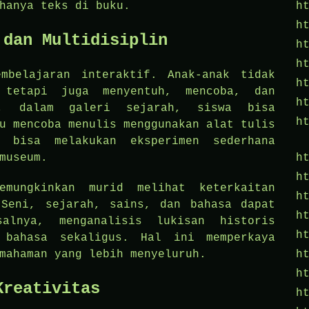
hanya teks di buku.
h
h
 dan Multidisiplin
h
h
mbelajaran interaktif. Anak-anak tidak
h
 tetapi juga menyentuh, mencoba, dan
h
a, dalam galeri sejarah, siswa bisa
h
u mencoba menulis menggunakan alat tulis
 bisa melakukan eksperimen sederhana
museum.
h
h
emungkinkan murid melihat keterkaitan
h
 Seni, sejarah, sains, dan bahasa dapat
h
salnya, menganalisis lukisan historis
h
 bahasa sekaligus. Hal ini memperkaya
mahaman yang lebih menyeluruh.
h
h
Kreativitas
h