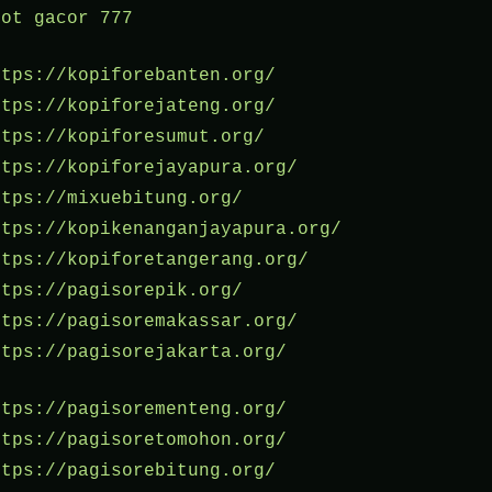
lot gacor 777
ttps://kopiforebanten.org/
ttps://kopiforejateng.org/
ttps://kopiforesumut.org/
ttps://kopiforejayapura.org/
ttps://mixuebitung.org/
ttps://kopikenanganjayapura.org/
ttps://kopiforetangerang.org/
ttps://pagisorepik.org/
ttps://pagisoremakassar.org/
ttps://pagisorejakarta.org/
ttps://pagisorementeng.org/
ttps://pagisoretomohon.org/
ttps://pagisorebitung.org/