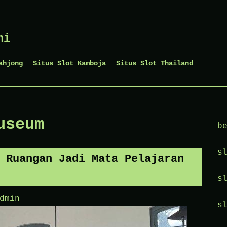
ni
ahjong
Situs Slot Kamboja
Situs Slot Thailand
useum
b
s
 Ruangan Jadi Mata Pelajaran
s
dmin
s