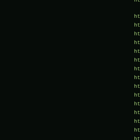
h
h
h
h
h
h
h
h
h
h
h
h
h
h
h
h