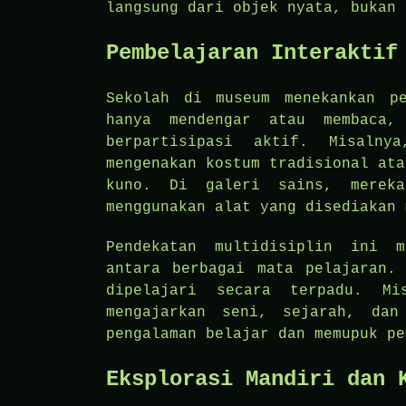
langsung dari objek nyata, bukan 
Pembelajaran Interaktif
Sekolah di museum menekankan pe
hanya mendengar atau membaca,
berpartisipasi aktif. Misalny
mengenakan kostum tradisional ata
kuno. Di galeri sains, mereka
menggunakan alat yang disediakan 
Pendekatan multidisiplin ini m
antara berbagai mata pelajaran.
dipelajari secara terpadu. Mi
mengajarkan seni, sejarah, dan
pengalaman belajar dan memupuk pe
Eksplorasi Mandiri dan 