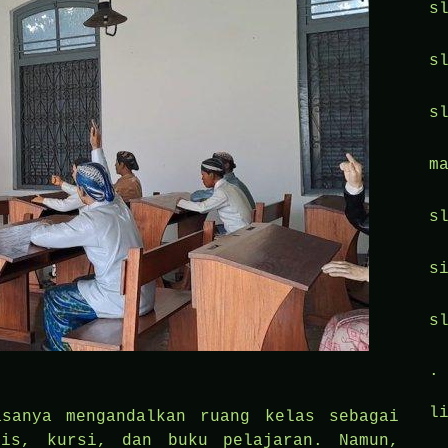
s
s
s
m
s
s
s
.
l
asanya mengandalkan ruang kelas sebagai
lis, kursi, dan buku pelajaran. Namun,