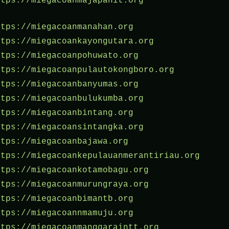
ttps://miegacoanmajapahit.org
ttps://miegacoanmanahan.org
ttps://miegacoankayongutara.org
ttps://miegacoanpohuwato.org
ttps://miegacoanpulautokongboro.org
ttps://miegacoanbanyumas.org
ttps://miegacoanbulukumba.org
ttps://miegacoanbintang.org
ttps://miegacoansintangka.org
ttps://miegacoanbajawa.org
ttps://miegacoankepulauanmerantiriau.org
ttps://miegacoankotamobagu.org
ttps://miegacoanmurungraya.org
ttps://miegacoanbimantb.org
ttps://miegacoannmamuju.org
ttps://miegacoanmanggaraintt.org