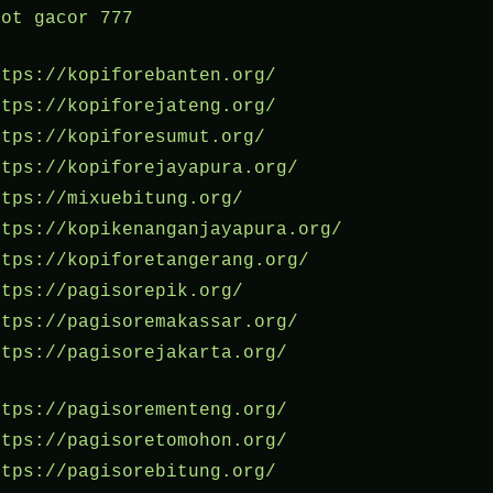
lot gacor 777
ttps://kopiforebanten.org/
ttps://kopiforejateng.org/
ttps://kopiforesumut.org/
ttps://kopiforejayapura.org/
ttps://mixuebitung.org/
ttps://kopikenanganjayapura.org/
ttps://kopiforetangerang.org/
ttps://pagisorepik.org/
ttps://pagisoremakassar.org/
ttps://pagisorejakarta.org/
ttps://pagisorementeng.org/
ttps://pagisoretomohon.org/
ttps://pagisorebitung.org/