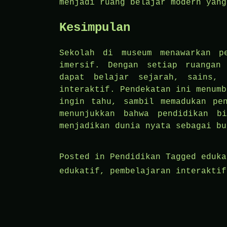
menjadi ruang belajar modern yang
Kesimpulan
Sekolah di museum menawarkan p
imersif. Dengan setiap ruangan
dapat belajar sejarah, sains,
interaktif. Pendekatan ini menumb
ingin tahu, sambil memadukan pe
menunjukkan bahwa pendidikan b
menjadikan dunia nyata sebagai bu
Posted in
Pendidikan
Tagged
eduka
edukatif
,
pembelajaran interaktif