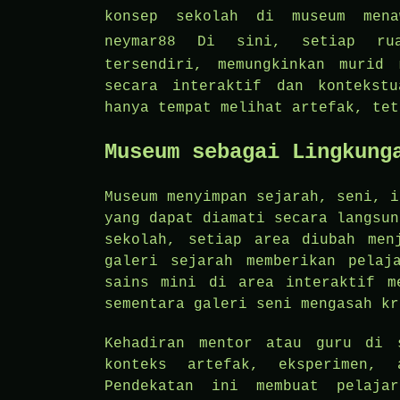
konsep sekolah di museum men
neymar88
Di sini, setiap ruan
tersendiri, memungkinkan murid 
secara interaktif dan kontekst
hanya tempat melihat artefak, tet
Museum sebagai Lingkung
Museum menyimpan sejarah, seni, i
yang dapat diamati secara langsun
sekolah, setiap area diubah men
galeri sejarah memberikan pelaj
sains mini di area interaktif m
sementara galeri seni mengasah kr
Kehadiran mentor atau guru di 
konteks artefak, eksperimen,
Pendekatan ini membuat pelaja