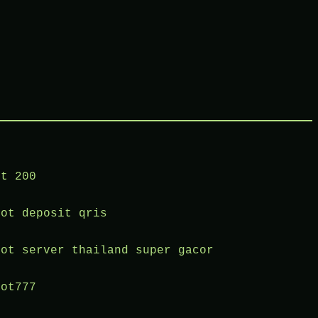
et 200
lot deposit qris
lot server thailand super gacor
lot777