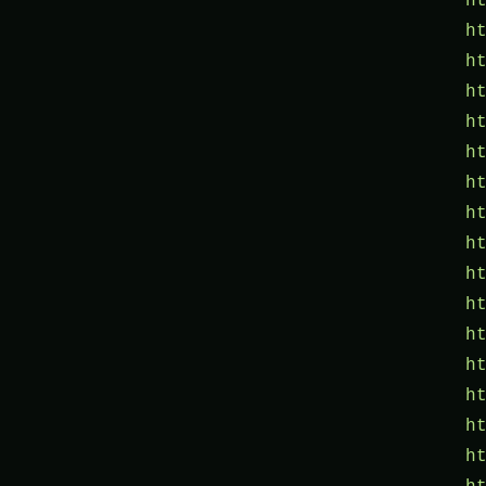
Setiap
h
Ruangan
h
Jadi
h
Mata
h
Pelajaran
h
Berbeda
h
h
h
h
h
h
h
h
h
h
h