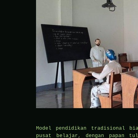
Model pendidikan tradisional bi
pusat belajar, dengan papan tu