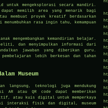
h
id untuk mengeksplorasi secara mandiri.
 dapat memilih area yang menarik bagi
h
tau membuat proyek kreatif berdasarkan
h
i menumbuhkan rasa ingin tahu, kemampuan
h
h
anak mengembangkan kemandirian belajar.
h
neliti, dan menyimpulkan informasi dari
h
andalkan jawaban yang diberikan guru.
h
 pembelajaran lebih berkesan dan tahan
h
h
dalam Museum
h
h
man langsung, teknologi juga mendukung
h
asi AR atau QR code dapat memberikan
h
ktif, atau kuis digital untuk memperkaya
h
si interaksi fisik dan digital, museum