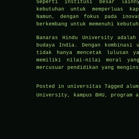
Seperti institusi besar lainn
kebutuhan untuk memperluas kap
Namun, dengan fokus pada inova
berkembang untuk memenuhi kebutuh
Banaras Hindu University adalah
budaya India. Dengan kombinasi 
tidak hanya mencetak lulusan y
memiliki nilai-nilai moral yan
mercusuar pendidikan yang mengins
Posted in
universitas
Tagged
alum
University
,
kampus BHU
,
program a
on
Banaras
Hindu
University:
Pusat