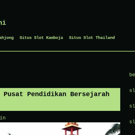
ni
ahjong
Situs Slot Kamboja
Situs Slot Thailand
b
s
 Pusat Pendidikan Bersejarah
s
in
s