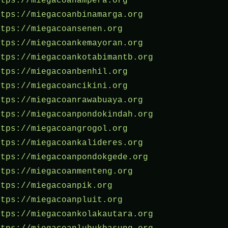
ttps://miegacoanampera.org
ttps://miegacoanbinamarga.org
ttps://miegacoansenen.org
ttps://miegacoankemayoran.org
ttps://miegacoankotabimantb.org
ttps://miegacoanbenhil.org
ttps://miegacoancikini.org
ttps://miegacoanrawabuaya.org
ttps://miegacoanpondokindah.org
ttps://miegacoangrogol.org
ttps://miegacoankalideres.org
ttps://miegacoanpondokgede.org
ttps://miegacoanmenteng.org
ttps://miegacoanpik.org
ttps://miegacoanpluit.org
ttps://miegacoankolakautara.org