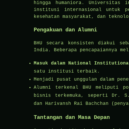
hingga humaniora. Universitas i
institusi internasional untuk p
kesehatan masyarakat, dan teknolo
Pengakuan dan Alumni
BHU secara konsisten diakui seb
India. Beberapa pencapaiannya mel
Masuk dalam National Institutiona
satu institusi terbaik.
Menjadi pusat unggulan dalam pene
Alumni terkenal BHU meliputi po
bisnis terkemuka, seperti Dr. S
dan Harivansh Rai Bachchan (penya
Tantangan dan Masa Depan