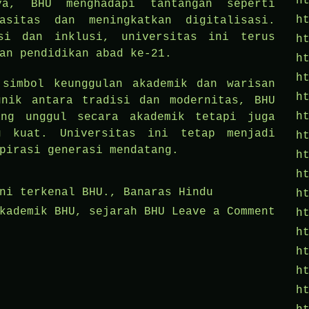
h
ya, BHU menghadapi tantangan seperti
h
asitas dan meningkatkan digitalisasi.
si dan inklusi, universitas ini terus
h
an pendidikan abad ke-21.
h
h
 simbol keunggulan akademik dan warisan
h
unik antara tradisi dan modernitas, BHU
h
ang unggul secara akademik tetapi juga
g kuat. Universitas ini tetap menjadi
h
pirasi generasi mendatang.
h
h
ni terkenal BHU.
,
Banaras Hindu
h
kademik BHU
,
sejarah BHU
Leave a Comment
h
h
h
h
h