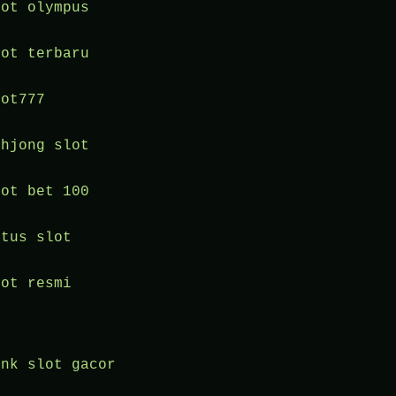
lot olympus
lot terbaru
lot777
ahjong slot
lot bet 100
itus slot
lot resmi
ink slot gacor