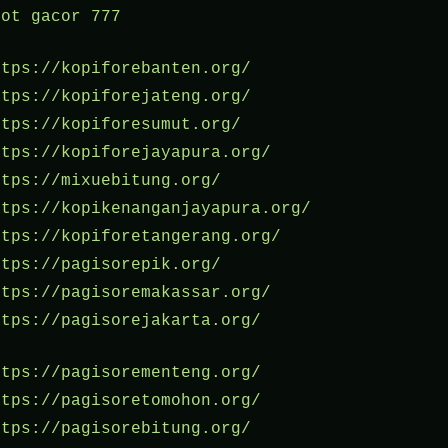
lot gacor 777
ttps://kopiforebanten.org/
ttps://kopiforejateng.org/
ttps://kopiforesumut.org/
ttps://kopiforejayapura.org/
ttps://mixuebitung.org/
ttps://kopikenanganjayapura.org/
ttps://kopiforetangerang.org/
ttps://pagisorepik.org/
ttps://pagisoremakassar.org/
ttps://pagisorejakarta.org/
ttps://pagisorementeng.org/
ttps://pagisoretomohon.org/
ttps://pagisorebitung.org/