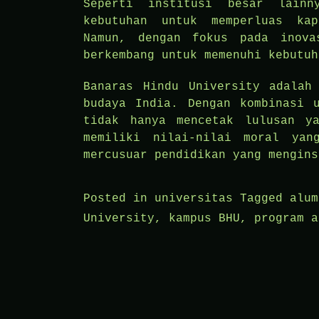
Seperti institusi besar lainn
kebutuhan untuk memperluas kap
Namun, dengan fokus pada inova
berkembang untuk memenuhi kebutuh
Banaras Hindu University adalah
budaya India. Dengan kombinasi 
tidak hanya mencetak lulusan y
memiliki nilai-nilai moral yan
mercusuar pendidikan yang mengins
Posted in
universitas
Tagged
alum
University
,
kampus BHU
,
program a
on
Banaras
Hindu
University:
Pusat