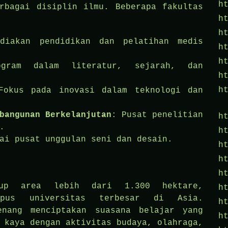
h
rbagai disiplin ilmu. Beberapa fakultas
h
h
diakan pendidikan dan pelatihan medis
h
h
ogram dalam literatur, sejarah, dan
h
h
Fokus pada inovasi dalam teknologi dan
bangunan Berkelanjutan
: Pusat penelitian
h
.
h
ai pusat unggulan seni dan desain.
h
h
h
up area lebih dari 1.300 hektare,
h
mpus universitas terbesar di Asia.
h
enang menciptakan suasana belajar yang
h
 kaya dengan aktivitas budaya, olahraga,