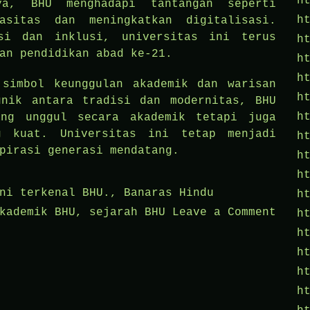
h
ya, BHU menghadapi tantangan seperti
h
asitas dan meningkatkan digitalisasi.
si dan inklusi, universitas ini terus
h
an pendidikan abad ke-21.
h
h
 simbol keunggulan akademik dan warisan
h
unik antara tradisi dan modernitas, BHU
h
ang unggul secara akademik tetapi juga
g kuat. Universitas ini tetap menjadi
h
pirasi generasi mendatang.
h
h
ni terkenal BHU.
,
Banaras Hindu
h
kademik BHU
,
sejarah BHU
Leave a Comment
h
h
h
h
h