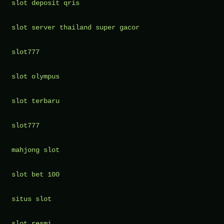
slot deposit qris
Pendi
Karak
slot server thailand super gacor
di
SMA
slot777
slot olympus
slot terbaru
slot777
mahjong slot
slot bet 100
situs slot
slot resmi