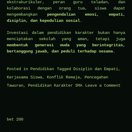
ekstrakurikuler, peran guru teladan, dan
kolaborasi dengan orang tua, siswa dapat
mengembangkan
pengendalian emosi, empati,
disiplin, dan kepedulian sosial
.
Investasi dalam pendidikan karakter bukan hanya
menciptakan sekolah yang aman, tetapi juga
membentuk generasi muda yang berintegritas,
bertanggung jawab, dan peduli terhadap sesama
.
Posted in
Pendidikan
Tagged
Disiplin dan Empati
,
Kerjasama Siswa
,
Konflik Remaja
,
Pencegahan
on
Tawuran
,
Pendidikan Karakter SMA
Leave a Comment
Pence
Tawur
dan
Konfl
bet 200
melal