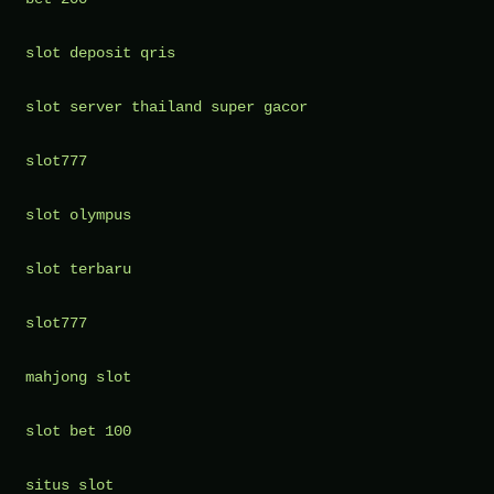
melal
slot deposit qris
Pendi
Karak
slot server thailand super gacor
di
SMA
slot777
slot olympus
slot terbaru
slot777
mahjong slot
slot bet 100
situs slot