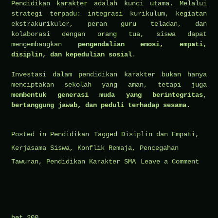
Pendidikan karakter adalah kunci utama. Melalui
strategi terpadu: integrasi kurikulum, kegiatan
ekstrakurikuler, peran guru teladan, dan
kolaborasi dengan orang tua, siswa dapat
mengembangkan
pengendalian emosi, empati,
disiplin, dan kepedulian sosial
.
Investasi dalam pendidikan karakter bukan hanya
menciptakan sekolah yang aman, tetapi juga
membentuk generasi muda yang berintegritas,
bertanggung jawab, dan peduli terhadap sesama
.
Posted in
Pendidikan
Tagged
Disiplin dan Empati
,
Kerjasama Siswa
,
Konflik Remaja
,
Pencegahan
on
Tawuran
,
Pendidikan Karakter SMA
Leave a Comment
Pence
Tawur
dan
Konfl
bet 200