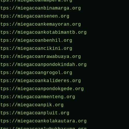
ttps://miegacoanampera.org
ttps://miegacoanbinamarga.org
ttps://miegacoansenen.org
ttps://miegacoankemayoran.org
ttps://miegacoankotabimantb.org
ttps://miegacoanbenhil.org
ttps://miegacoancikini.org
ttps://miegacoanrawabuaya.org
ttps://miegacoanpondokindah.org
ttps://miegacoangrogol.org
ttps://miegacoankalideres.org
ttps://miegacoanpondokgede.org
ttps://miegacoanmenteng.org
ttps://miegacoanpik.org
ttps://miegacoanpluit.org
ttps://miegacoankolakautara.org