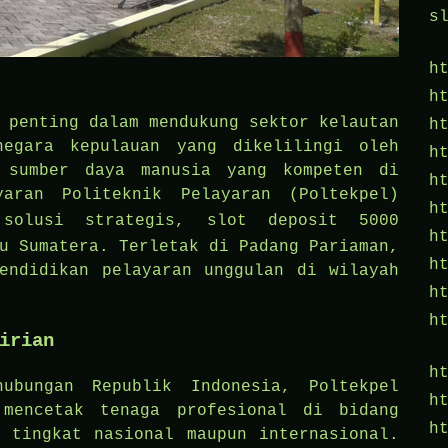
s
h
h
 penting dalam mendukung sektor kelautan
h
negara kepulauan yang dikelilingi oleh
h
 sumber daya manusia yang kompeten di
h
yaran Politeknik Pelayaran (Poltekpel)
h
 solusi strategis,
slot deposit 5000
h
u Sumatera. Terletak di Padang Pariaman,
h
endidikan pelayaran unggulan di wilayah
h
h
irian
h
hubungan Republik Indonesia, Poltekpel
h
 mencetak tenaga profesional di bidang
h
 tingkat nasional maupun internasional.