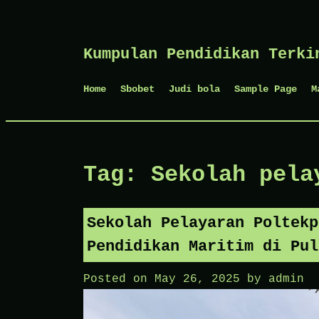
Skip
Kumpulan Pendidikan Terki
to
content
Home
Sbobet
Judi bola
Sample Page
M
Tag:
Sekolah pela
Sekolah Pelayaran Poltekp
Pendidikan Maritim di Pul
Posted on
May 26, 2025
by
admin