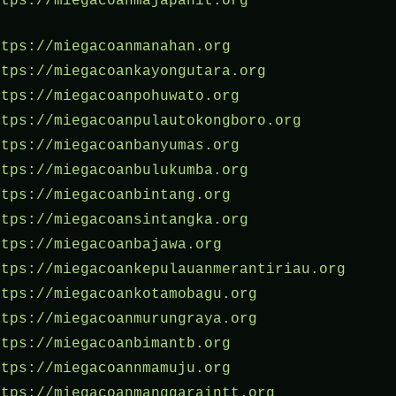
ttps://miegacoanmajapahit.org
ttps://miegacoanmanahan.org
ttps://miegacoankayongutara.org
ttps://miegacoanpohuwato.org
ttps://miegacoanpulautokongboro.org
ttps://miegacoanbanyumas.org
ttps://miegacoanbulukumba.org
ttps://miegacoanbintang.org
ttps://miegacoansintangka.org
ttps://miegacoanbajawa.org
ttps://miegacoankepulauanmerantiriau.org
ttps://miegacoankotamobagu.org
ttps://miegacoanmurungraya.org
ttps://miegacoanbimantb.org
ttps://miegacoannmamuju.org
ttps://miegacoanmanggaraintt.org