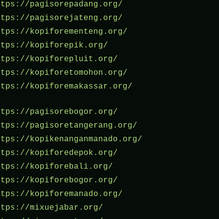
ttps://pagisorepadang.org/
ttps://pagisorejateng.org/
ttps://kopiforementeng.org/
ttps://kopiforepik.org/
ttps://kopiforepluit.org/
ttps://kopiforetomohon.org/
ttps://kopiforemakassar.org/
ttps://pagisorebogor.org/
ttps://pagisoretangerang.org/
ttps://kopikenanganmanado.org/
ttps://kopiforedepok.org/
ttps://kopiforebali.org/
ttps://kopiforebogor.org/
ttps://kopiforemanado.org/
ttps://mixuejabar.org/