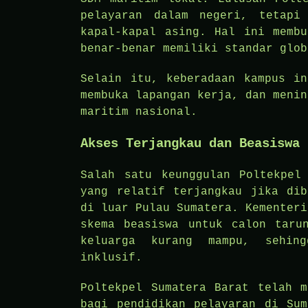
pelayaran dalam negeri, tetapi
kapal-kapal asing. Hal ini membu
benar-benar memiliki standar glob
Selain itu, keberadaan kampus in
membuka lapangan kerja, dan menin
maritim nasional.
Akses Terjangkau dan Beasiswa
Salah satu keunggulan Poltekpel
yang relatif terjangkau jika dib
di luar Pulau Sumatera. Kementeri
skema beasiswa untuk calon taru
keluarga kurang mampu, sehing
inklusif.
Poltekpel Sumatera Barat telah m
bagi pendidikan pelayaran di Sum