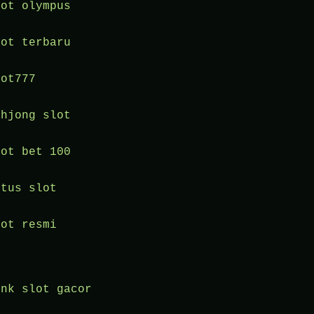
lot olympus
lot terbaru
lot777
ahjong slot
lot bet 100
itus slot
lot resmi
ink slot gacor