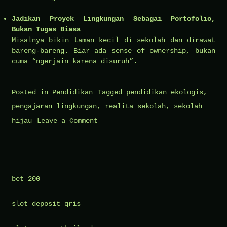
Jadikan Proyek Lingkungan Sebagai Portofolio,
Bukan Tugas Biasa
Misalnya bikin taman kecil di sekolah dan dirawat
bareng-bareng. Biar ada sense of ownership, bukan
cuma “ngerjain karena disuruh”.
Posted in
Pendidikan
Tagged
pendidikan ekologis
,
pengajaran lingkungan
,
realita sekolah
,
sekolah
on
hijau
Leave a Comment
Pendidikan
Lingkungan
Sejak
Dini:
bet 200
Bekal
slot deposit qris
Masa
Depan