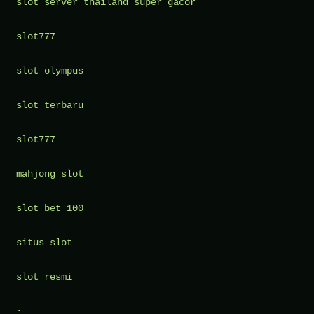
slot server thailand super gacor
atau
Sekadar
slot777
Formalitas?
slot olympus
slot terbaru
slot777
mahjong slot
slot bet 100
situs slot
slot resmi
.