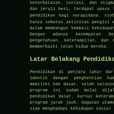
keterbatasan, isolasi, dan stigm
dan jeruji besi, terdapat upaya 
pendidikan bagi narapidana.
slo
hanya sebatas aktivitas pengisi 
dalam membangun kembali kehidupa
Dengan adanya kesempatan be
pengetahuan, keterampilan, dan 
memperbaiki jalan hidup mereka.
Latar Belakang Pendidik
Pendidikan di penjara lahir dar
identik dengan penghentian ha
memiliki hak dasar, salah satuny
program ini sudah mulai dijal
pendidikan dasar, kursus keteram
program jarak jauh. Gagasan utam
siap menghadapi kehidupan sosial 