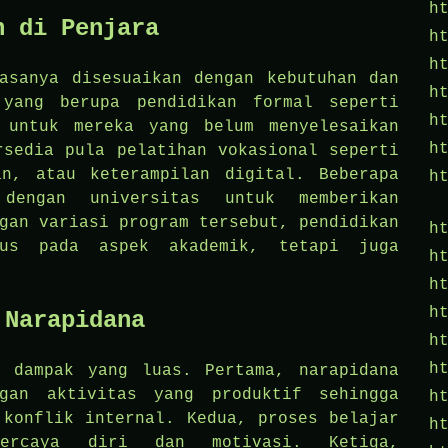
h
n di Penjara
h
h
asanya disesuaikan dengan kebutuhan dan
h
 yang berupa pendidikan formal seperti
h
 untuk mereka yang belum menyelesaikan
h
rsedia pula pelatihan vokasional seperti
an, atau keterampilan digital. Beberapa
h
dengan universitas untuk memberikan
gan variasi program tersebut, pendidikan
h
us pada aspek akademik, tetapi juga
h
h
h
 Narapidana
h
h
n dampak yang luas. Pertama, narapidana
gan aktivitas yang produktif sehingga
h
 konflik internal. Kedua, proses belajar
h
percaya diri dan motivasi. Ketiga,