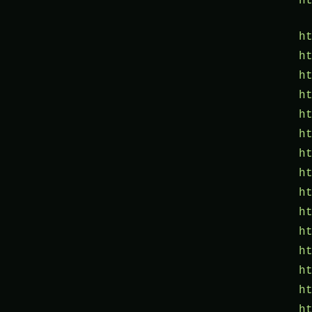
h
di
Penjara:
h
Membuka
h
Jalan
h
Kedua
h
bagi
h
Narapidana
h
h
h
h
h
h
h
h
h
h