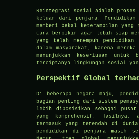
Reintegrasi sosial adalah proses 
keluar dari penjara. Pendidikan
memberi bekal keterampilan yang 
cara berpikir agar lebih siap me
yang telah menempuh pendidikan 
dalam masyarakat, karena mereka
menunjukkan keseriusan untuk 
terciptanya lingkungan sosial yan
Perspektif Global terha
Di beberapa negara maju, pendid
bagian penting dari sistem pemasy
lebih diposisikan sebagai pusat
yang komprehensif. Hasilnya, 
termasuk yang terendah di dunia
pendidikan di penjara masih se
Namun, tren global menunjukka