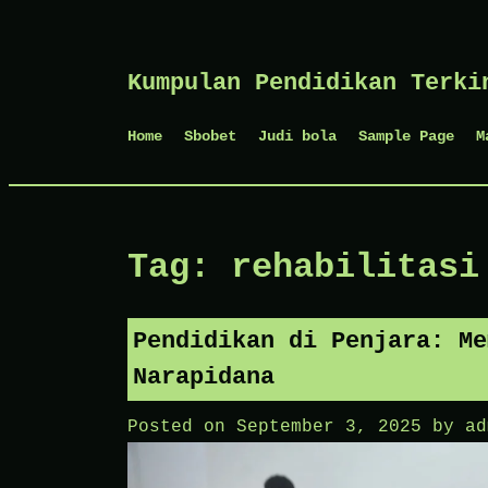
Skip
Kumpulan Pendidikan Terki
to
content
Home
Sbobet
Judi bola
Sample Page
M
Tag:
rehabilitasi
Pendidikan di Penjara: Me
Narapidana
Posted on
September 3, 2025
by
ad