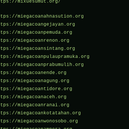
ttps://mixuesumut.org/
ttps://miegacoanahnasution.org
ttps://miegacoangejayan.org
ttps://miegacoanpemuda.org
ttps://miegacoanrenon.org
ttps://miegacoansintang.org
ttps://miegacoanpulaupramuka.org
ttps://miegacoanprabumulih.org
ttps://miegacoanende.org
ttps://miegacoanagung.org
ttps://miegacoantidore.org
ttps://miegacoanaceh.org
ttps://miegacoanranai.org
ttps://miegacoankotatahan.org
ttps://miegacoanwonosobo.org