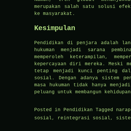
merupakan salah satu solusi efek
ke masyarakat.
Kesimpulan
Pendidikan di penjara adalah lan
hukuman menjadi sarana pembin
memperoleh keterampilan, memp
kepercayaan diri mereka. Meski m
tetap menjadi kunci penting dal
sosial. Dengan adanya sistem pe
masa hukuman tidak hanya menjadi
peluang untuk membangun kehidupan
Posted in
Pendidikan
Tagged
narap
sosial
,
reintegrasi sosial
,
siste