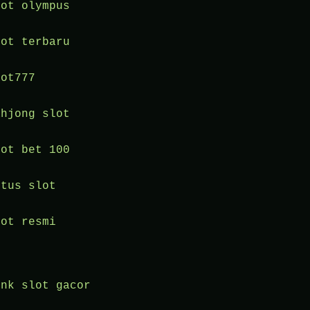
lot olympus
lot terbaru
lot777
ahjong slot
lot bet 100
itus slot
lot resmi
ink slot gacor