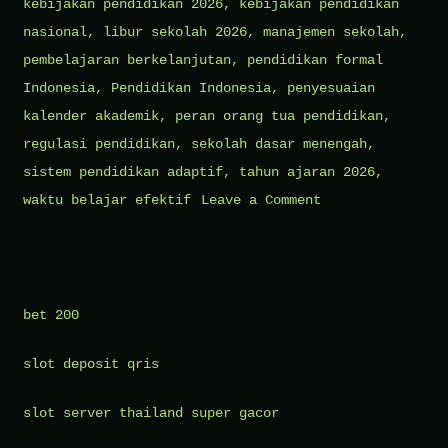
kebijakan pendidikan 2026
,
kebijakan pendidikan
nasional
,
libur sekolah 2026
,
manajemen sekolah
,
pembelajaran berkelanjutan
,
pendidikan formal
Indonesia
,
Pendidikan Indonesia
,
penyesuaian
kalender akademik
,
peran orang tua pendidikan
,
regulasi pendidikan
,
sekolah dasar menengah
,
sistem pendidikan adaptif
,
tahun ajaran 2026
,
on
waktu belajar efektif
Leave a Comment
Jadwal
Masuk
Sekolah
dan
bet 200
Penyesuaian
slot deposit qris
Kalender
Akademik
slot server thailand super gacor
Tahun