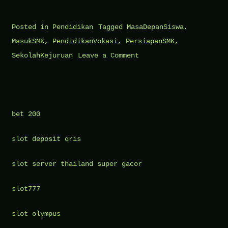
Posted in
Pendidikan
Tagged
MasaDepanSiswa
,
MasukSMK
,
PendidikanVokasi
,
PersiapanSMK
,
on
SekolahKejuruan
Leave a Comment
Persiapan
Penting
Sebelum
Masuk
bet 200
SMK
slot deposit qris
slot server thailand super gacor
slot777
slot olympus