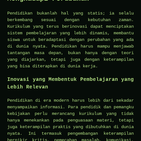
Pendidikan bukanlah hal yang statis; ia selalu
berkembang sesuai dengan kebutuhan zaman.
Kurikulum yang terus berinovasi dapat menciptakan
sistem pembelajaran yang lebih dinamis, membantu
siswa untuk beradaptasi dengan perubahan yang ada
di dunia nyata. Pendidikan harus mampu menjawab
tantangan masa depan, bukan hanya dengan teori
yang diajarkan, tetapi juga dengan keterampilan
yang bisa diterapkan di dunia kerja.
Inovasi yang Membentuk Pembelajaran yang
Lebih Relevan
Pendidikan di era modern harus lebih dari sekadar
menyampaikan informasi. Para pendidik dan pemangku
kebijakan perlu merancang kurikulum yang tidak
hanya menekankan pada penguasaan materi, tetapi
juga keterampilan praktis yang dibutuhkan di dunia
nyata. Ini termasuk pengembangan keterampilan
berpikir kritis, pemecahan masalah, komunikasi,