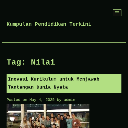
Skip
to
Kumpulan Pendidikan Terkini
content
Tag:
Nilai
Inovasi Kurikulum untuk Menjawab
Tantangan Dunia Nyata
Posted on
May 4, 2025
by
admin