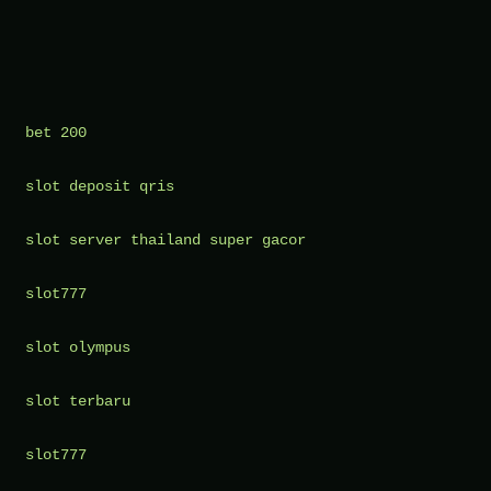
on
Menggali
Pendidikan
Alternatif
di
bet 200
Komunitas
slot deposit qris
Adat:
Pelajaran
slot server thailand super gacor
dari
Cara
slot777
Mereka
Mewariskan
slot olympus
Pengetahuan
slot terbaru
slot777