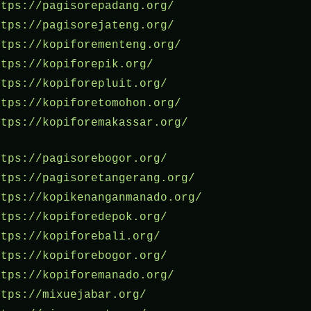
ttps://pagisorepadang.org/
ttps://pagisorejateng.org/
ttps://kopiforementeng.org/
ttps://kopiforepik.org/
ttps://kopiforepluit.org/
ttps://kopiforetomohon.org/
ttps://kopiforemakassar.org/
ttps://pagisorebogor.org/
ttps://pagisoretangerang.org/
ttps://kopikenanganmanado.org/
ttps://kopiforedepok.org/
ttps://kopiforebali.org/
ttps://kopiforebogor.org/
ttps://kopiforemanado.org/
ttps://mixuejabar.org/