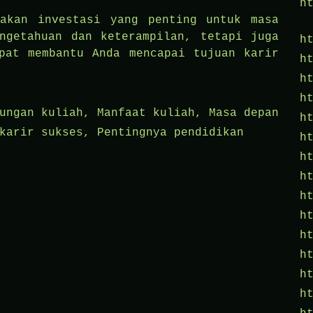
h
pakan investasi yang penting untuk masa
ngetahuan dan keterampilan, tetapi juga
h
pat membantu Anda mencapai tujuan karir
h
h
h
ungan kuliah
,
Manfaat kuliah
,
Masa depan
h
karir sukses
,
Pentingnya pendidikan
h
h
h
h
h
h
h
h
h