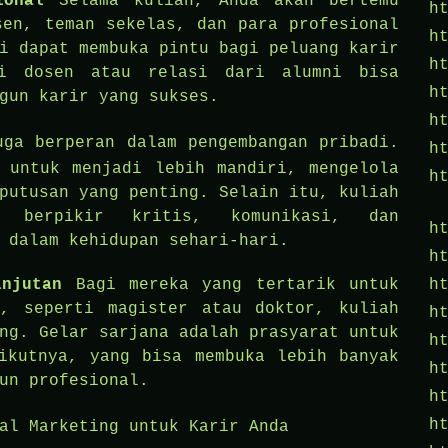
ional
Selama kuliah, Anda akan bertemu
h
sen, teman sekelas, dan para profesional
h
i dapat membuka pintu bagi peluang karir
h
ri dosen atau relasi dari alumni bisa
h
gun karir yang sukses.
h
uga berperan dalam pengembangan pribadi
.
h
 untuk menjadi lebih mandiri, mengelola
h
putusan yang penting. Selain itu, kuliah
n berpikir kritis, komunikasi, dan
h
 dalam kehidupan sehari-hari.
h
anjutan
Bagi mereka yang tertarik untuk
h
i, seperti magister atau doktor, kuliah
h
ng. Gelar sarjana adalah prasyarat untuk
h
ikutnya, yang bisa membuka lebih banyak
h
un profesional.
h
h
al Marketing untuk Karir Anda