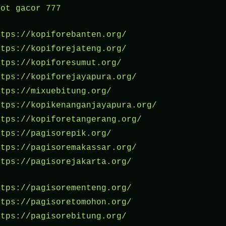
lot gacor 777
ttps://kopiforebanten.org/
ttps://kopiforejateng.org/
ttps://kopiforesumut.org/
ttps://kopiforejayapura.org/
ttps://mixuebitung.org/
ttps://kopikenanganjayapura.org/
ttps://kopiforetangerang.org/
ttps://pagisorepik.org/
ttps://pagisoremakassar.org/
ttps://pagisorejakarta.org/
ttps://pagisorementeng.org/
ttps://pagisoretomohon.org/
ttps://pagisorebitung.org/