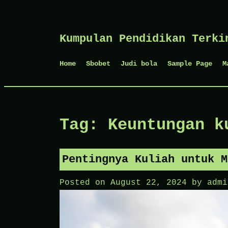
Skip
Kumpulan Pendidikan Terki
to
content
Home
Sbobet
Judi bola
Sample Page
M
Tag:
Keuntungan k
Pentingnya Kuliah untuk M
Posted on
August 22, 2024
by
admi