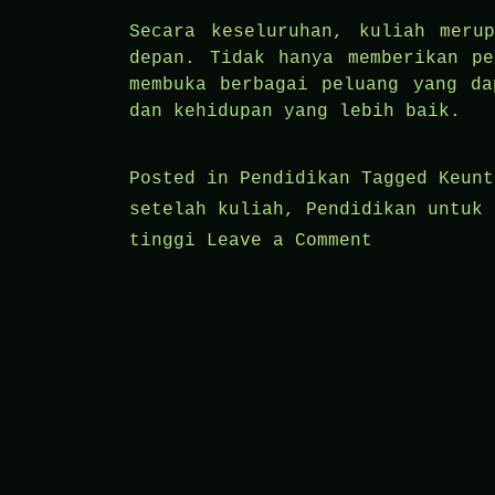
Secara keseluruhan, kuliah meru
depan. Tidak hanya memberikan pe
membuka berbagai peluang yang da
dan kehidupan yang lebih baik.
Posted in
Pendidikan
Tagged
Keunt
setelah kuliah
,
Pendidikan untuk 
on
tinggi
Leave a Comment
Pentingnya
Kuliah
untuk
Masa
Depan
yang
Sukses