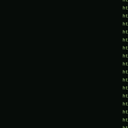
h
h
h
h
h
h
h
h
h
h
h
h
h
h
h
h