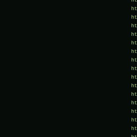
h
h
h
h
h
h
h
h
h
h
h
h
h
h
h
h