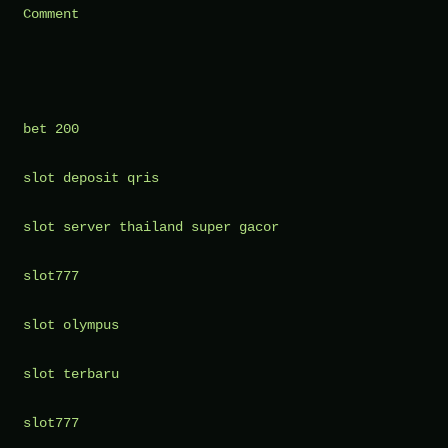
on
Comment
Sekolah
dengan
Kelas
Berjalan:
bet 200
Belajar
slot deposit qris
di
Bus
slot server thailand super gacor
yang
Keliling
slot777
Kota
slot olympus
slot terbaru
slot777