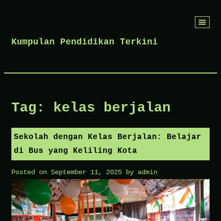
Skip
to
Kumpulan Pendidikan Terkini
content
Tag:
kelas berjalan
Sekolah dengan Kelas Berjalan: Belajar
di Bus yang Keliling Kota
Posted on
September 11, 2025
by
admin