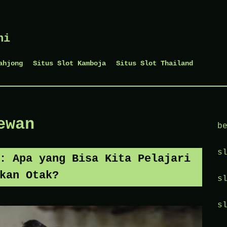
ni
ahjong
Situs Slot Kamboja
Situs Slot Thailand
ewan
b
s
: Apa yang Bisa Kita Pelajari
kan Otak?
s
s