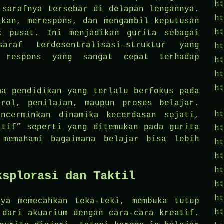
h
 sarafnya tersebar di delapan lengannya.
h
akan, merespons, dan mengambil keputusan
h
k pusat. Ini menjadikan gurita sebagai
raf terdesentralisasi—struktur yang
h
n respons yang sangat cepat terhadap
h
h
h
ma pendidikan yang terlalu berfokus pada
trol, penilaian, maupun proses belajar.
h
ncerminkan dinamika kecerdasan sejati,
itif” seperti yang ditemukan pada gurita
h
 memahami bagaimana belajar bisa lebih
h
h
h
ksplorasi dan Taktil
h
h
nya memecahkan teka-teki, membuka tutup
h
 dari akuarium dengan cara-cara kreatif.