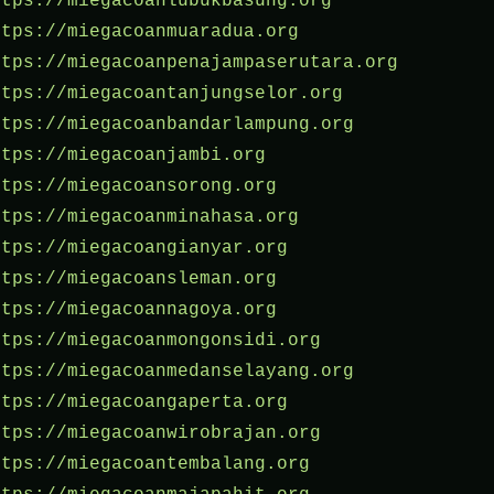
ttps://miegacoanlubukbasung.org
ttps://miegacoanmuaradua.org
ttps://miegacoanpenajampaserutara.org
ttps://miegacoantanjungselor.org
ttps://miegacoanbandarlampung.org
ttps://miegacoanjambi.org
ttps://miegacoansorong.org
ttps://miegacoanminahasa.org
ttps://miegacoangianyar.org
ttps://miegacoansleman.org
ttps://miegacoannagoya.org
ttps://miegacoanmongonsidi.org
ttps://miegacoanmedanselayang.org
ttps://miegacoangaperta.org
ttps://miegacoanwirobrajan.org
ttps://miegacoantembalang.org