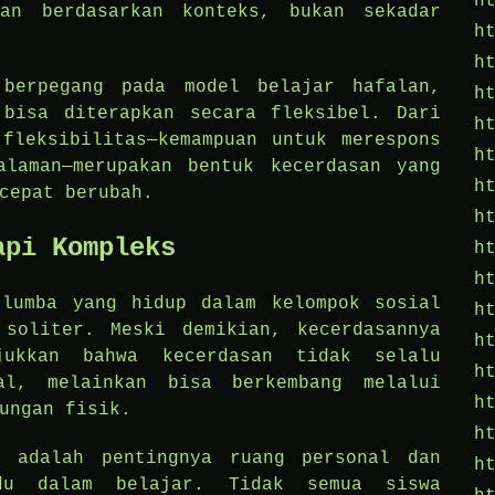
h
san berdasarkan konteks, bukan sekadar
h
h
 berpegang pada model belajar hafalan,
h
 bisa diterapkan secara fleksibel. Dari
h
fleksibilitas—kemampuan untuk merespons
h
alaman—merupakan bentuk kecerdasan yang
h
cepat berubah.
h
api Kompleks
h
h
-lumba yang hidup dalam kelompok sosial
h
 soliter. Meski demikian, kecerdasannya
h
ukkan bahwa kecerdasan tidak selalu
h
al, melainkan bisa berkembang melalui
h
ungan fisik.
h
n adalah pentingnya ruang personal dan
h
du dalam belajar. Tidak semua siswa