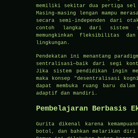
memiliki sekitar dua pertiga sel
Masing-masing lengan mampu meras
secara semi-independen dari ota
contoh langka dari sistem sa
memungkinkan fleksibilitas da
lingkungan.
Pendekatan ini menantang paradig
sentralisasi—baik dari segi kon
Jika sistem pendidikan ingin me
maka konsep “desentralisasi kogn
dapat membuka ruang baru dalam
adaptif dan mandiri.
Pembelajaran Berbasis E
Gurita dikenal karena kemampuan
botol, dan bahkan melarikan diri