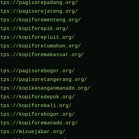
ttps://pagisorepadang.org/
ttps://pagisorejateng.org/
ttps://kopiforementeng.org/
ttps://kopiforepik.org/
ttps://kopiforepluit.org/
ttps://kopiforetomohon.org/
ttps://kopiforemakassar.org/
ttps://pagisorebogor.org/
ttps://pagisoretangerang.org/
ttps://kopikenanganmanado.org/
ttps://kopiforedepok.org/
ttps://kopiforebali.org/
ttps://kopiforebogor.org/
ttps://kopiforemanado.org/
ttps://mixuejabar.org/