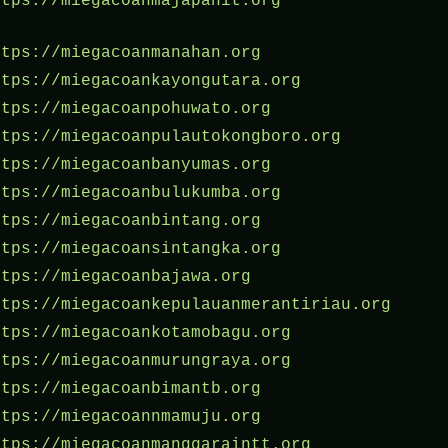
ttps://miegacoanmajapahit.org
ttps://miegacoanmanahan.org
ttps://miegacoankayongutara.org
ttps://miegacoanpohuwato.org
ttps://miegacoanpulautokongboro.org
ttps://miegacoanbanyumas.org
ttps://miegacoanbulukumba.org
ttps://miegacoanbintang.org
ttps://miegacoansintangka.org
ttps://miegacoanbajawa.org
ttps://miegacoankepulauanmerantiriau.org
ttps://miegacoankotamobagu.org
ttps://miegacoanmurungraya.org
ttps://miegacoanbimantb.org
ttps://miegacoannmamuju.org
ttps://miegacoanmanggaraintt.org