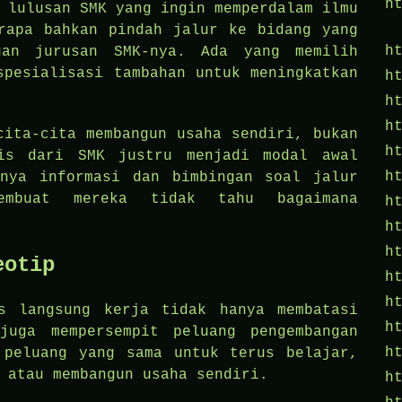
h
 lulusan SMK yang ingin memperdalam ilmu
rapa bahkan pindah jalur ke bidang yang
h
gan jurusan SMK-nya. Ada yang memilih
spesialisasi tambahan untuk meningkatkan
h
h
h
cita-cita membangun usaha sendiri, bukan
h
tis dari SMK justru menjadi modal awal
h
mnya informasi dan bimbingan soal jalur
embuat mereka tidak tahu bagaimana
h
h
h
eotip
h
h
s langsung kerja tidak hanya membatasi
h
juga mempersempit peluang pengembangan
h
 peluang yang sama untuk terus belajar,
 atau membangun usaha sendiri.
h