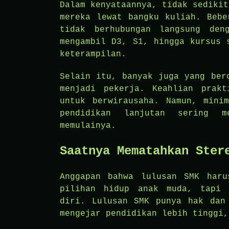
Dalam kenyataannya, tidak sedikit
mereka lewat bangku kuliah. Bebe
tidak berhubungan langsung den
mengambil D3, S1, hingga kursus 
keterampilan.
Selain itu, banyak juga yang ber
menjadi pekerja. Keahlian prak
untuk berwirausaha. Namun, mini
pendidikan lanjutan sering m
memulainya.
Saatnya Mematahkan Ster
Anggapan bahwa lulusan SMK haru
pilihan hidup anak muda, tapi 
diri. Lulusan SMK punya hak dan
mengejar pendidikan lebih tinggi,