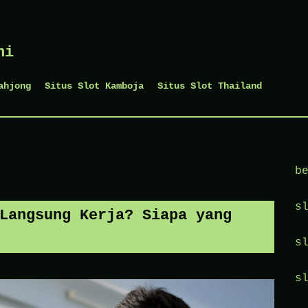
ni
ahjong
Situs Slot Kamboja
Situs Slot Thailand
b
s
Langsung Kerja? Siapa yang
s
s