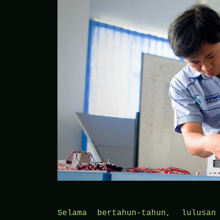
Selama bertahun-tahun, lulusa