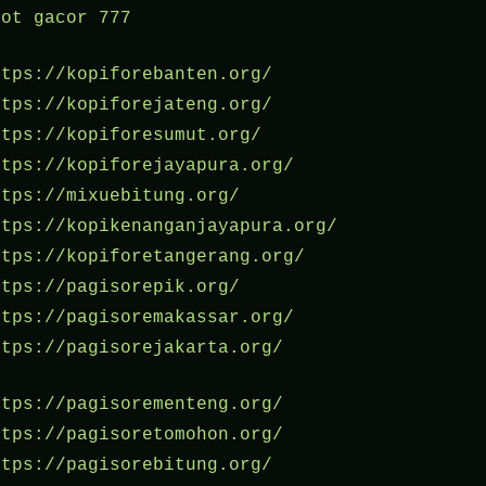
lot gacor 777
ttps://kopiforebanten.org/
ttps://kopiforejateng.org/
ttps://kopiforesumut.org/
ttps://kopiforejayapura.org/
ttps://mixuebitung.org/
ttps://kopikenanganjayapura.org/
ttps://kopiforetangerang.org/
ttps://pagisorepik.org/
ttps://pagisoremakassar.org/
ttps://pagisorejakarta.org/
ttps://pagisorementeng.org/
ttps://pagisoretomohon.org/
ttps://pagisorebitung.org/