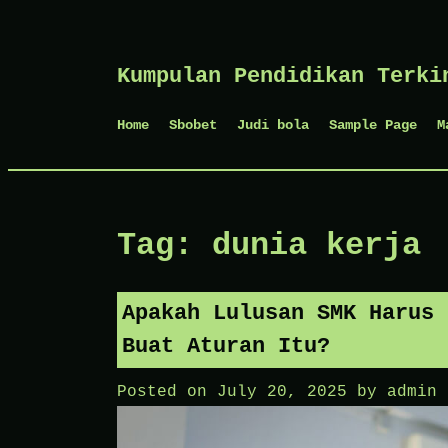
Skip
Kumpulan Pendidikan Terki
to
content
Home
Sbobet
Judi bola
Sample Page
M
Tag:
dunia kerja
Apakah Lulusan SMK Harus 
Buat Aturan Itu?
Posted on
July 20, 2025
by
admin