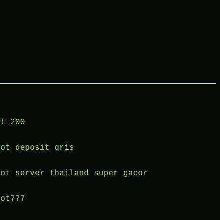
et 200
lot deposit qris
lot server thailand super gacor
lot777