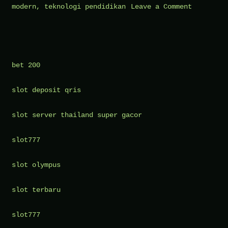
on
modern
,
teknologi pendidikan
Leave a Comment
Guru
Harus
Viral?
Tantangan
bet 200
Mengajar
slot deposit qris
di
Era
slot server thailand super gacor
TikTok
dan
slot777
Distraksi
Digital
slot olympus
slot terbaru
slot777