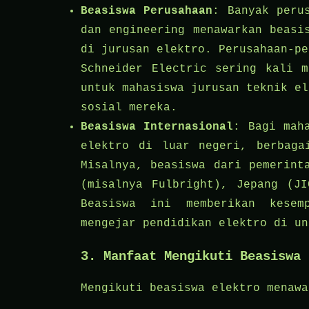
Beasiswa Perusahaan
: Banyak peru
dan engineering menawarkan beasi
di jurusan elektro. Perusahaan-pe
Schneider Electric sering kali m
untuk mahasiswa jurusan teknik el
sosial mereka.
Beasiswa Internasional
: Bagi mah
elektro di luar negeri, berbaga
Misalnya, beasiswa dari pemerint
(misalnya Fulbright), Jepang (JI
Beasiswa ini memberikan kesem
mengejar pendidikan elektro di un
3. Manfaat Mengikuti Beasiswa 
Mengikuti beasiswa elektro menawa