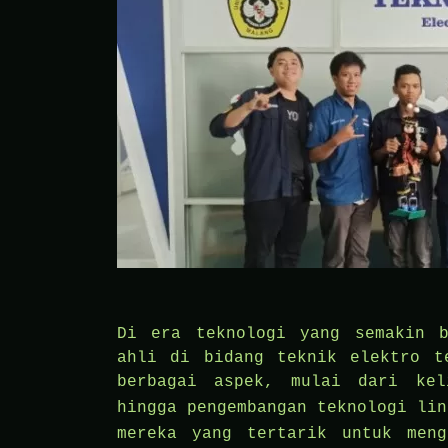
Di era teknologi yang semakin b
ahli di bidang teknik elektro t
berbagai aspek, mulai dari kel
hingga pengembangan teknologi
lin
mereka yang tertarik untuk meng