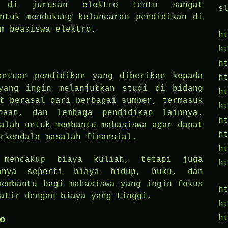
n di jurusan elektro tentu sangat
s
ntuk mendukung kelancaran pendidikan di
m beasiswa elektro.
h
h
h
antuan pendidikan yang diberikan kepada
h
yang ingin melanjutkan studi di bidang
h
t berasal dari berbagai sumber, termasuk
h
ahaan, dan lembaga pendidikan lainnya.
h
alah untuk membantu mahasiswa agar dapat
h
rkendala masalah finansial.
h
 mencakup biaya kuliah, tetapi juga
h
nnya seperti biaya hidup, buku, dan
membantu bagi mahasiswa yang ingin fokus
h
atir dengan biaya yang tinggi.
h
h
o