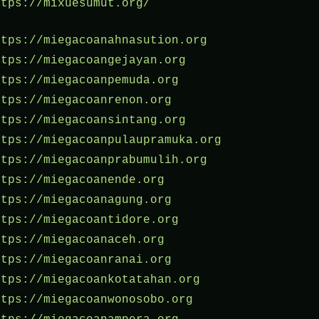
ttps://mixuesumut.org/
ttps://miegacoanahnasution.org
ttps://miegacoangejayan.org
ttps://miegacoanpemuda.org
ttps://miegacoanrenon.org
ttps://miegacoansintang.org
ttps://miegacoanpulaupramuka.org
ttps://miegacoanprabumulih.org
ttps://miegacoanende.org
ttps://miegacoanagung.org
ttps://miegacoantidore.org
ttps://miegacoanaceh.org
ttps://miegacoanranai.org
ttps://miegacoankotatahan.org
ttps://miegacoanwonosobo.org