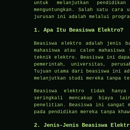
untuk melanjutkan pendidika
menguntungkan. Salah satu cara u
jurusan ini adalah melalui progra
1. Apa Itu Beasiswa Elektro?
Beasiswa elektro adalah jenis b
mahasiswa atau calon mahasiswa 
teknik elektro. Beasiswa ini dapa
pemerintah, universitas, perus
Tujuan utama dari beasiswa ini ad
melanjutkan studi mereka tanpa te
Beasiswa elektro tidak hanya
seringkali mencakup biaya lai
penelitian. Beasiswa ini sangat 
pada pendidikan mereka tanpa khaw
2. Jenis-Jenis Beasiswa Elektr