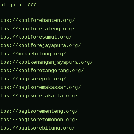
lot gacor 777
ttps://kopiforebanten.org/
ttps://kopiforejateng.org/
ttps://kopiforesumut.org/
ttps://kopiforejayapura.org/
ttps://mixuebitung.org/
ttps://kopikenanganjayapura.org/
ttps://kopiforetangerang.org/
ttps://pagisorepik.org/
ttps://pagisoremakassar.org/
ttps://pagisorejakarta.org/
ttps://pagisorementeng.org/
ttps://pagisoretomohon.org/
ttps://pagisorebitung.org/