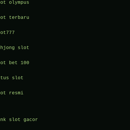
lot olympus
lot terbaru
lot777
ahjong slot
lot bet 100
itus slot
lot resmi
ink slot gacor