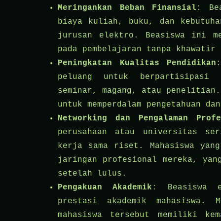
Meringankan Beban Finansial
: Be
biaya kuliah, buku, dan kebutuha
jurusan elektro. Beasiswa ini m
pada pembelajaran tanpa khawatir 
Peningkatan Kualitas Pendidikan
peluang untuk berpartisipasi 
seminar, magang, atau penelitian.
untuk memperdalam pengetahuan dan
Networking dan Pengalaman Profe
perusahaan atau universitas se
kerja sama riset. Mahasiswa yang
jaringan profesional mereka, yan
setelah lulus.
Pengakuan Akademik
: Beasiswa e
prestasi akademik mahasiswa. M
mahasiswa tersebut memiliki ke