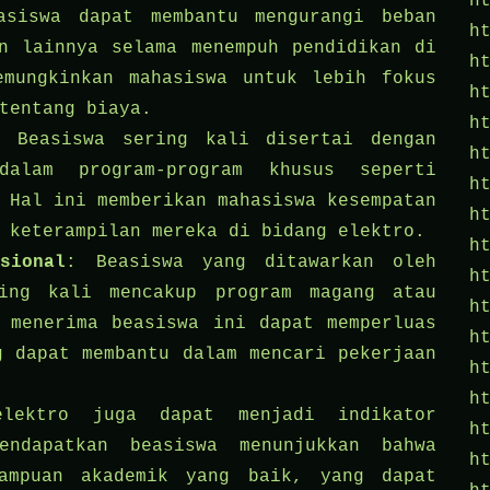
h
asiswa dapat membantu mengurangi beban
h
n lainnya selama menempuh pendidikan di
h
emungkinkan mahasiswa untuk lebih fokus
h
tentang biaya.
h
: Beasiswa sering kali disertai dengan
h
dalam program-program khusus seperti
h
 Hal ini memberikan mahasiswa kesempatan
h
 keterampilan mereka di bidang elektro.
h
sional
: Beasiswa yang ditawarkan oleh
h
ring kali mencakup program magang atau
h
 menerima beasiswa ini dapat memperluas
h
g dapat membantu dalam mencari pekerjaan
h
h
lektro juga dapat menjadi indikator
h
endapatkan beasiswa menunjukkan bahwa
h
mampuan akademik yang baik, yang dapat