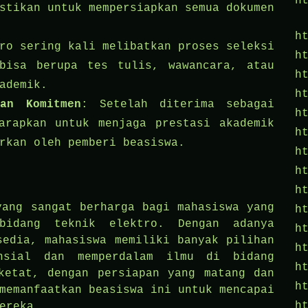
h
stikan untuk mempersiapkan semua dokumen
h
ro sering kali melibatkan proses seleksi
h
bisa berupa tes tulis, wawancara, atau
h
ademik.
h
gan Komitmen
: Setelah diterima sebagai
h
arapkan untuk menjaga prestasi akademik
h
rkan oleh pemberi beasiswa.
h
h
h
yang sangat berharga bagi mahasiswa yang
h
bidang teknik elektro. Dengan adanya
h
sedia, mahasiswa memiliki banyak pilihan
h
ansial dan memperdalam ilmu di bidang
h
ketat, dengan persiapan yang matang dan
h
memanfaatkan beasiswa ini untuk mencapai
h
ereka.