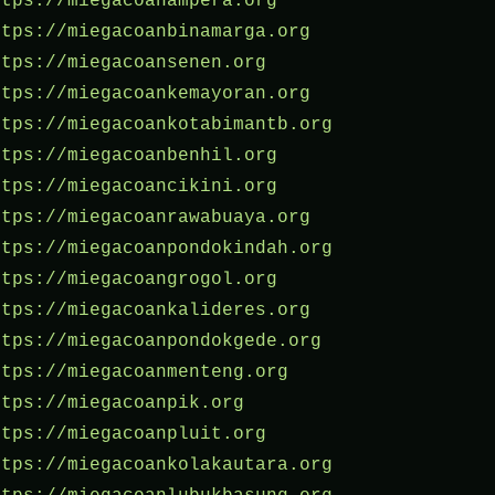
ttps://miegacoanampera.org
ttps://miegacoanbinamarga.org
ttps://miegacoansenen.org
ttps://miegacoankemayoran.org
ttps://miegacoankotabimantb.org
ttps://miegacoanbenhil.org
ttps://miegacoancikini.org
ttps://miegacoanrawabuaya.org
ttps://miegacoanpondokindah.org
ttps://miegacoangrogol.org
ttps://miegacoankalideres.org
ttps://miegacoanpondokgede.org
ttps://miegacoanmenteng.org
ttps://miegacoanpik.org
ttps://miegacoanpluit.org
ttps://miegacoankolakautara.org