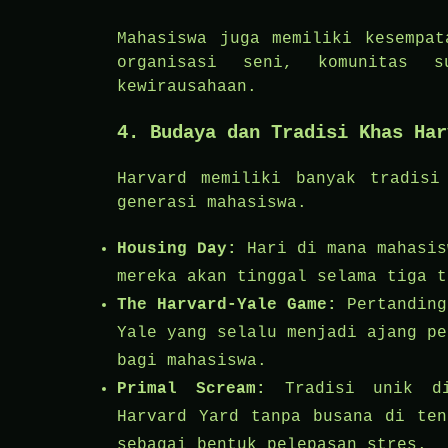
Mahasiswa juga memiliki kesempat
organisasi seni, komunitas s
kewirausahaan.
4. Budaya dan Tradisi Khas Har
Harvard memiliki banyak tradisi
generasi mahasiswa.
Housing Day:
Hari di mana mahasis
mereka akan tinggal selama tiga t
The Harvard-Yale Game:
Pertanding
Yale yang selalu menjadi ajang pe
bagi mahasiswa.
Primal Scream:
Tradisi unik di
Harvard Yard tanpa busana di ten
sebagai bentuk pelepasan stres.