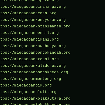
ttps://miegacoanampera.org
ttps://miegacoanbinamarga.org
ttps://miegacoansenen.org
ttps://miegacoankemayoran.org
ttps://miegacoankotabimantb.org
ttps://miegacoanbenhil.org
ttps://miegacoancikini.org
ttps://miegacoanrawabuaya.org
ttps://miegacoanpondokindah.org
ttps://miegacoangrogol.org
ttps://miegacoankalideres.org
ttps://miegacoanpondokgede.org
ttps://miegacoanmenteng.org
ttps://miegacoanpik.org
ttps://miegacoanpluit.org
ttps://miegacoankolakautara.org