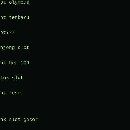
lot olympus
lot terbaru
lot777
ahjong slot
lot bet 100
itus slot
lot resmi
ink slot gacor