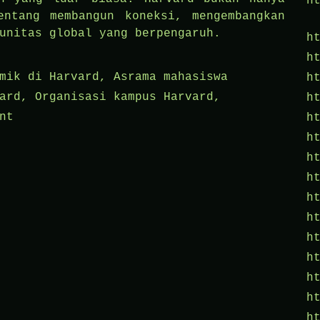
h
entang membangun koneksi, mengembangkan
unitas global yang berpengaruh.
h
h
mik di Harvard
,
Asrama mahasiswa
h
ard
,
Organisasi kampus Harvard
,
h
on
nt
h
Kehidupan
h
Mahasiswa
h
di
h
Universitas
h
Harvard:
h
Seperti
h
Apa?
h
h
h
h