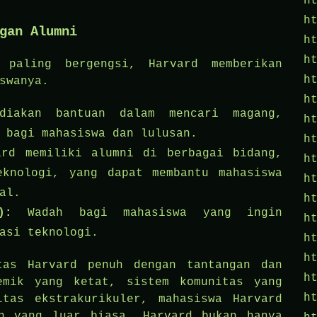
h
h
gan Alumni
h
h
 paling bergengsi, Harvard memberikan
h
swanya.
h
iakan bantuan dalam mencari magang,
h
 bagi mahasiswa dan lulusan.
h
rd memiliki alumni di berbagai bidang,
h
eknologi, yang dapat membantu mahasiswa
h
al.
h
):
Wadah bagi mahasiswa yang ingin
h
asi teknologi.
h
h
tas Harvard penuh dengan tantangan dan
h
emik yang ketat, sistem komunitas yang
h
itas ekstrakurikuler, mahasiswa Harvard
an yang luar biasa. Harvard bukan hanya