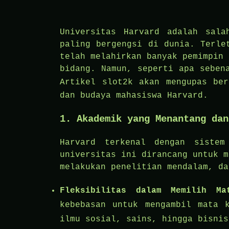
Universitas Harvard adalah sala
paling bergengsi di dunia. Terle
telah melahirkan banyak pemimpin 
bidang. Namun, seperti apa seben
Artikel
slot2k
akan mengupas ber
dan budaya mahasiswa Harvard.
1. Akademik yang Menantang dan
Harvard terkenal dengan sistem
universitas ini dirancang untuk m
melakukan penelitian mendalam, da
Fleksibilitas dalam Memilih Ma
kebebasan untuk mengambil mata 
ilmu sosial, sains, hingga bisnis