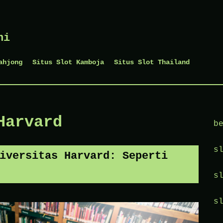
ni
ahjong
Situs Slot Kamboja
Situs Slot Thailand
Harvard
b
s
iversitas Harvard: Seperti
s
s