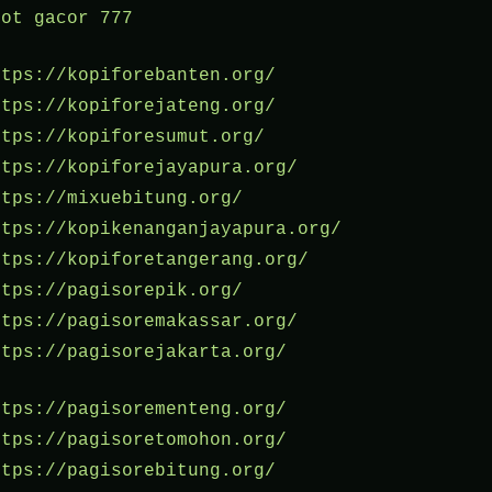
lot gacor 777
ttps://kopiforebanten.org/
ttps://kopiforejateng.org/
ttps://kopiforesumut.org/
ttps://kopiforejayapura.org/
ttps://mixuebitung.org/
ttps://kopikenanganjayapura.org/
ttps://kopiforetangerang.org/
ttps://pagisorepik.org/
ttps://pagisoremakassar.org/
ttps://pagisorejakarta.org/
ttps://pagisorementeng.org/
ttps://pagisoretomohon.org/
ttps://pagisorebitung.org/