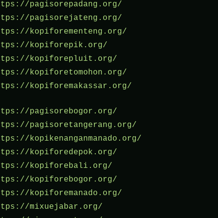
ttps://pagisorepadang.org/
ttps://pagisorejateng.org/
ttps://kopiforementeng.org/
ttps://kopiforepik.org/
ttps://kopiforepluit.org/
ttps://kopiforetomohon.org/
ttps://kopiforemakassar.org/
ttps://pagisorebogor.org/
ttps://pagisoretangerang.org/
ttps://kopikenanganmanado.org/
ttps://kopiforedepok.org/
ttps://kopiforebali.org/
ttps://kopiforebogor.org/
ttps://kopiforemanado.org/
ttps://mixuejabar.org/