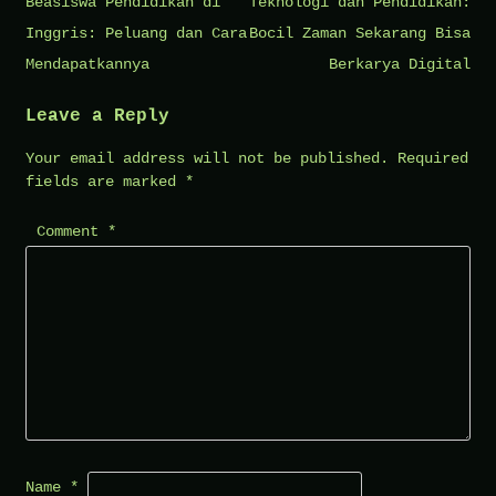
Post
Beasiswa Pendidikan di
Teknologi dan Pendidikan:
navigation
Inggris: Peluang dan Cara
Bocil Zaman Sekarang Bisa
Mendapatkannya
Berkarya Digital
Leave a Reply
Your email address will not be published.
Required
fields are marked
*
Comment
*
Name
*