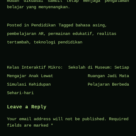
mudah dikuasai sambil tetap menjaga pengalaman
belajar yang menyenangkan.
Posted in
Pendidikan
Tagged
bahasa asing
,
pembelajaran AR
,
permainan edukatif
,
realitas
tertambah
,
teknologi pendidikan
Post
Kelas Interaktif Mikro:
Sekolah di Museum: Setiap
navigation
Mengajar Anak Lewat
Ruangan Jadi Mata
Simulasi Kehidupan
Pelajaran Berbeda
Sehari-hari
Leave a Reply
Your email address will not be published.
Required
fields are marked
*