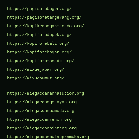
https://pagisorebogor.org/
https://pagisoretangerang.org/
https://kopikenanganmanado.org/
https://kopiforedepok.org/
https://kopiforebali.org/
https://kopiforebogor.org/
https://kopiforemanado.org/
https://mixuejabar.org/
https://mixuesumut.org/
https://miegacoanahnasution.org
https://miegacoangejayan.org
https://miegacoanpemuda.org
https://miegacoanrenon.org
https://miegacoansintang.org
https://miegacoanpulaupramuka.org