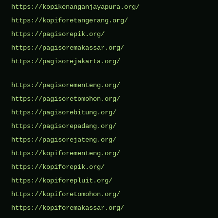
https://kopikenanganjayapura.org/
https://kopiforetangerang.org/
https://pagisorepik.org/
https://pagisoremakassar.org/
https://pagisorejakarta.org/
https://pagisorementeng.org/
https://pagisoretomohon.org/
https://pagisorebitung.org/
https://pagisorepadang.org/
https://pagisorejateng.org/
https://kopiforementeng.org/
https://kopiforepik.org/
https://kopiforepluit.org/
https://kopiforetomohon.org/
https://kopiforemakassar.org/