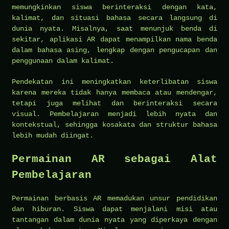
memungkinkan siswa berinteraksi dengan kata,
kalimat, dan situasi bahasa secara langsung di
dunia nyata. Misalnya, saat menunjuk benda di
sekitar, aplikasi AR dapat menampilkan nama benda
dalam bahasa asing, lengkap dengan pengucapan dan
penggunaan dalam kalimat.
Pendekatan ini meningkatkan keterlibatan siswa
karena mereka tidak hanya membaca atau mendengar,
tetapi juga melihat dan berinteraksi secara
visual. Pembelajaran menjadi lebih nyata dan
kontekstual, sehingga kosakata dan struktur bahasa
lebih mudah diingat.
Permainan AR sebagai Alat
Pembelajaran
Permainan berbasis AR memadukan unsur pendidikan
dan hiburan. Siswa dapat menjalani misi atau
tantangan dalam dunia nyata yang diperkaya dengan