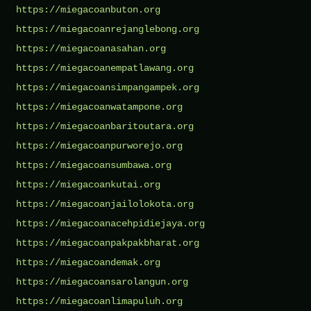
https://miegacoanbuton.org
https://miegacoanrejanglebong.org
https://miegacoanasahan.org
https://miegacoanempatlawang.org
https://miegacoansimpangampek.org
https://miegacoanwatampone.org
https://miegacoanbaritoutara.org
https://miegacoanpurworejo.org
https://miegacoansumbawa.org
https://miegacoankutai.org
https://miegacoanjailolokota.org
https://miegacoanacehpidiejaya.org
https://miegacoanpakpakbharat.org
https://miegacoandemak.org
https://miegacoansarolangun.org
https://miegacoanlimapuluh.org