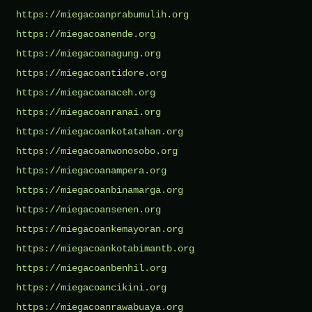
https://miegacoanprabumulih.org
https://miegacoanende.org
https://miegacoanagung.org
https://miegacoantidore.org
https://miegacoanaceh.org
https://miegacoanranai.org
https://miegacoankotatahan.org
https://miegacoanwonosobo.org
https://miegacoanampera.org
https://miegacoanbinamarga.org
https://miegacoansenen.org
https://miegacoankemayoran.org
https://miegacoankotabimantb.org
https://miegacoanbenhil.org
https://miegacoancikini.org
https://miegacoanrawabuaya.org