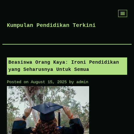
Skip
to
Kumpulan Pendidikan Terkini
content
Beasiswa Orang Kaya: Ironi Pendidikan
yang Seharusnya Untuk Semua
Posted on
August 15, 2025
by
admin